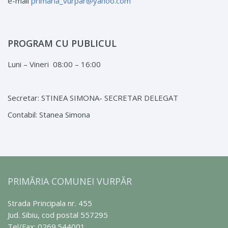
e-mail
primaria_vurpar@yahoo.com
PROGRAM CU PUBLICUL
Luni – Vineri 08:00 – 16:00
Secretar: STINEA SIMONA- SECRETAR DELEGAT
Contabil: Stanea Simona
PRIMĂRIA COMUNEI VURPĂR
Strada Principala nr. 455
Jud. Sibiu, cod postal 557295
Tel/Fax: 0269.544001