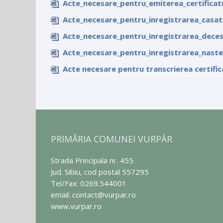
Acte_necesare_pentru_emiterea_certificat
Acte_necesare_pentru_inregistrarea_casat
Acte_necesare_pentru_inregistrarea_deces
Acte_necesare_pentru_inregistrarea_naster
Acte necesare pentru transcrierea certific
PRIMĂRIA COMUNEI VURPĂR
Strada Principala nr. 455
Jud. Sibiu, cod postal 557295
Tel/Fax: 0269.544001
email: contact@vurpar.ro
www.vurpar.ro